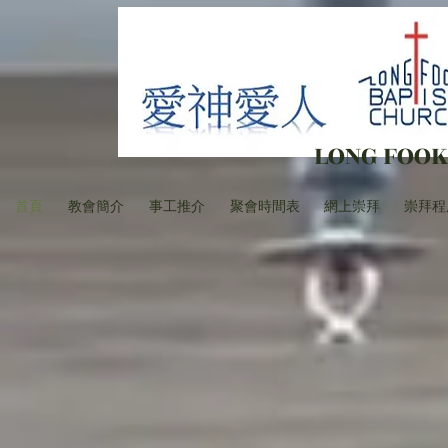
LONG FOOK
首頁
教會簡介
事工推介
聚會時間表
網上崇拜
崇拜程