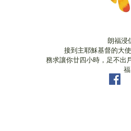
朗福浸信
接到主耶穌基督的大使命
務求讓你廿四小時，足不出
福